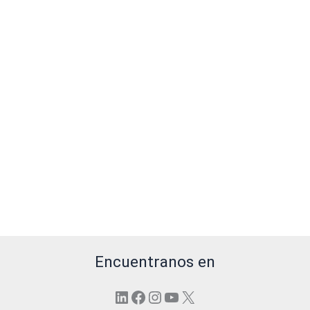
Encuentranos en
LinkedIn
Facebook
Instagram
YouTube
X