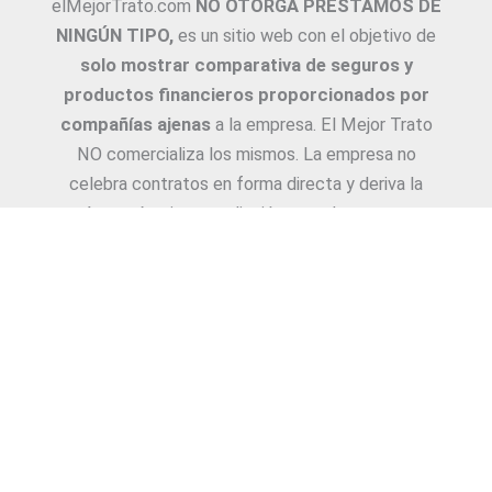
elMejorTrato.com
NO OTORGA PRÉSTAMOS DE
NINGÚN TIPO,
es un sitio web con el objetivo de
solo mostrar comparativa de seguros y
productos financieros proporcionados por
compañías ajenas
a la empresa. El Mejor Trato
NO comercializa los mismos. La empresa no
celebra contratos en forma directa y deriva la
Asesoría e intermediación a productores y
asesores. La información suministrada sobre
ejemplos de cotizaciones, coberturas, exclusiones,
requisitos y/o consejos, son proporcionadas por
las diferentes compañías. Corresponde y
recomendamos adecuarlas a cada caso en
particular y a medida.