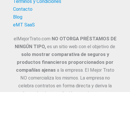
Términos y Condiciones
Contacto
Blog
eMT SaaS
elMejorTrato.com
NO OTORGA PRÉSTAMOS DE
NINGÚN TIPO,
es un sitio web con el objetivo de
solo mostrar comparativa de seguros y
productos financieros proporcionados por
compañías ajenas
a la empresa. El Mejor Trato
NO comercializa los mismos. La empresa no
celebra contratos en forma directa y deriva la
Asesoría e intermediación a productores y
asesores. La información suministrada sobre
ejemplos de cotizaciones, coberturas, exclusiones,
requisitos y/o consejos, son proporcionadas por
las diferentes compañías. Corresponde y