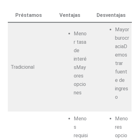
Préstamos
Ventajas
Desventajas
Mayor
Meno
burocr
r tasa
aciaD
de
emos
interé
trar
Tradicional
sMay
fuent
ores
e de
opcio
ingres
nes
o
Meno
Meno
s
res
requisi
opcio