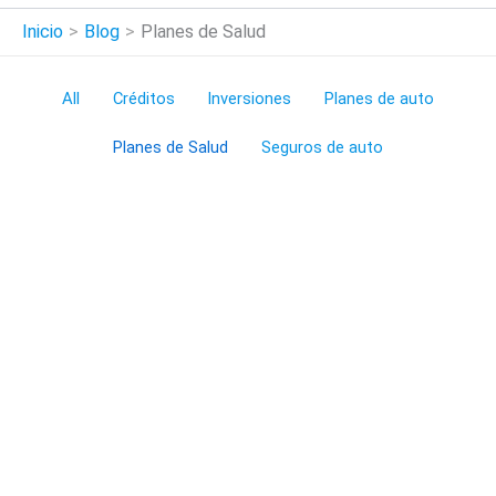
Inicio
Blog
Planes de Salud
Filter
All
Créditos
Inversiones
Planes de auto
posts
Planes de Salud
Seguros de auto
by
category