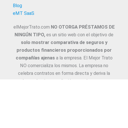
Blog
eMT SaaS
elMejorTrato.com
NO OTORGA PRÉSTAMOS DE
NINGÚN TIPO,
es un sitio web con el objetivo de
solo mostrar comparativa de seguros y
productos financieros proporcionados por
compañías ajenas
a la empresa. El Mejor Trato
NO comercializa los mismos. La empresa no
celebra contratos en forma directa y deriva la
Asesoría e intermediación a productores y
asesores. La información suministrada sobre
ejemplos de cotizaciones, coberturas, exclusiones,
requisitos y/o consejos, son proporcionadas por
las diferentes compañías. Corresponde y
recomendamos adecuarlas a cada caso en
particular y a medida.