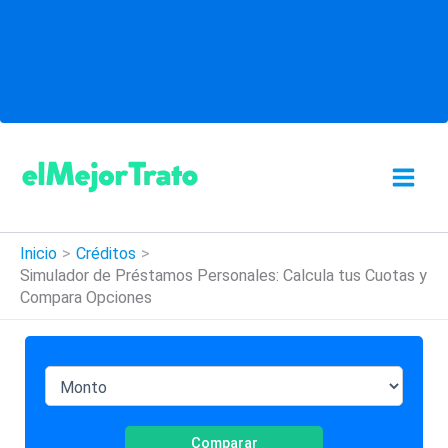
Ir
al
contenido
Inicio
Créditos
Simulador de Préstamos Personales: Calcula tus Cuotas y
Compara Opciones
Comparar