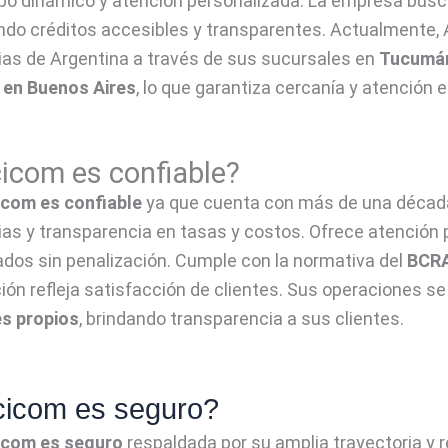
po dinámico y atención personalizada. La empresa busc
ndo créditos accesibles y transparentes. Actualmente
ias de Argentina a través de sus sucursales en
Tucumán,
 en Buenos Aires
, lo que garantiza cercanía y atención 
icom es confiable?
cicom
es confiable
ya que cuenta con más de una década 
ias y transparencia en tasas y costos. Ofrece atención 
ados sin penalización. Cumple con la normativa del
BCR
ión refleja satisfacción de clientes. Sus operaciones se
es propios
, brindando transparencia a sus clientes.
icom es seguro?
cicom
es seguro
respaldada por su amplia trayectoria y 