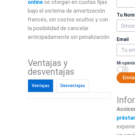
online
se otorgan en cuotas fijas
bajo el sistema de amortización
Tu Nom
francés, sin costos ocultos y con
la posibilidad de cancelar
anticipadamente sin penalización
Email
Ventajas y
Mi opinió
desventajas
Envia
Ventajas
Desventajas
Info
Accico
présta
experie