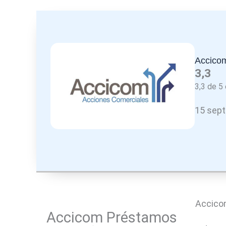
Accico
3,3
3,3 de 5 
15 sept
Accico
Accicom Préstamos