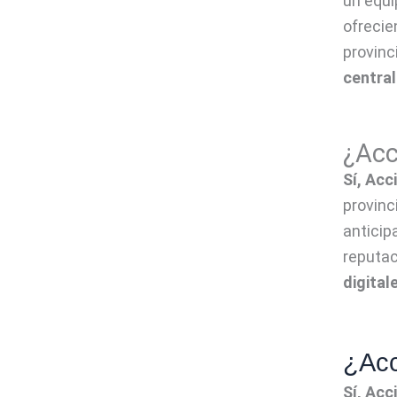
un equi
ofrecie
provinc
central
¿Acc
Sí, Ac
provinc
anticip
reputac
digital
¿Acc
Sí, Ac