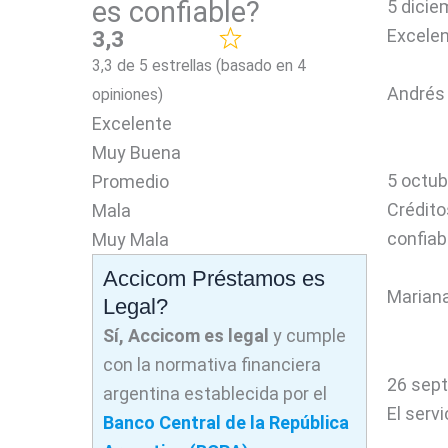
es confiable?
5 dicie
Excelen
3,3
3,3 de 5 estrellas (basado en 4
Andrés
opiniones)
Excelente
Muy Buena
5 octub
Promedio
Crédito
Mala
confiab
Muy Mala
Accicom Préstamos es
Marian
Legal?
Sí, Accicom
es legal
y cumple
con la normativa financiera
26 sept
argentina establecida por el
El serv
Banco Central de la República