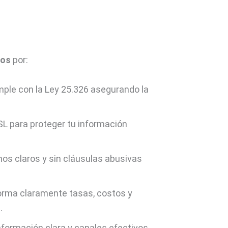
ros
por:
mple con la Ley 25.326 asegurando la
SL para proteger tu información
os claros y sin cláusulas abusivas
orma claramente tasas, costos y
.
nformación clara y canales efectivos