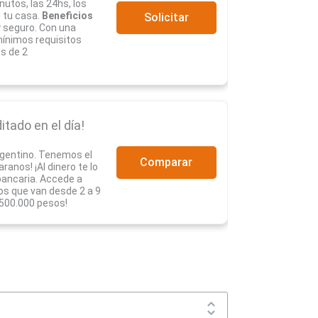
nutos, las 24hs, los
e tu casa.
Beneficios
Solicitar
y seguro. Con una
 mínimos requisitos
s de 2
itado en el día!
rgentino. Tenemos el
Comparar
anos! ¡Al dinero te lo
ancaria. Accede a
s que van desde 2 a 9
.500.000 pesos!