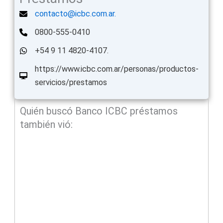
contacto@icbc.com.ar.
0800-555-0410
+54 9 11 4820-4107.
https://www.icbc.com.ar/personas/productos-
servicios/prestamos
Quién buscó Banco ICBC préstamos
también vió: