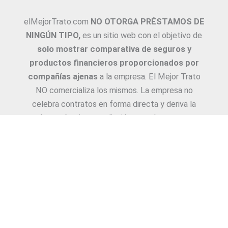
elMejorTrato.com
NO OTORGA PRÉSTAMOS DE
NINGÚN TIPO,
es un sitio web con el objetivo de
solo mostrar comparativa de seguros y
productos financieros proporcionados por
compañías ajenas
a la empresa. El Mejor Trato
NO comercializa los mismos. La empresa no
celebra contratos en forma directa y deriva la
Asesoría e intermediación a productores y
asesores. La información suministrada sobre
ejemplos de cotizaciones, coberturas, exclusiones,
requisitos y/o consejos, son proporcionadas por
las diferentes compañías. Corresponde y
recomendamos adecuarlas a cada caso en
particular y a medida.