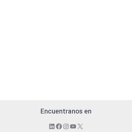
Encuentranos en
LinkedIn
Facebook
Instagram
YouTube
X