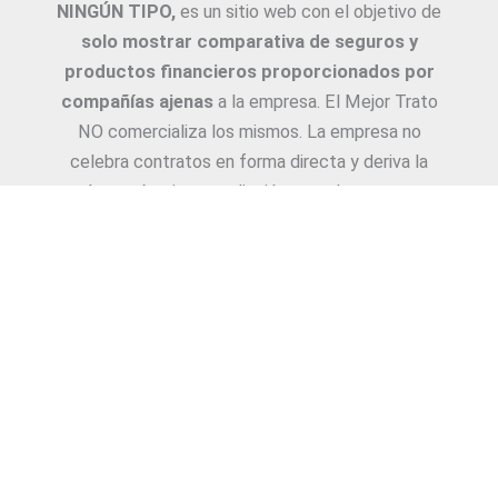
NINGÚN TIPO,
es un sitio web con el objetivo de
solo mostrar comparativa de seguros y
productos financieros proporcionados por
compañías ajenas
a la empresa. El Mejor Trato
NO comercializa los mismos. La empresa no
celebra contratos en forma directa y deriva la
Asesoría e intermediación a productores y
asesores. La información suministrada sobre
ejemplos de cotizaciones, coberturas, exclusiones,
requisitos y/o consejos, son proporcionadas por
las diferentes compañías. Corresponde y
recomendamos adecuarlas a cada caso en
particular y a medida.