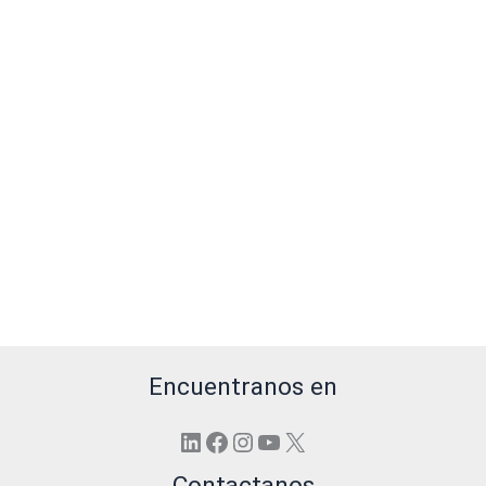
Encuentranos en
LinkedIn
Facebook
Instagram
YouTube
X
Contactanos