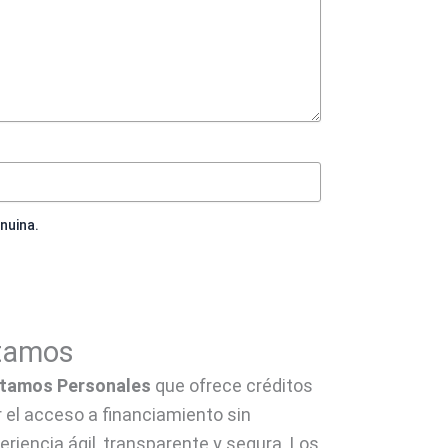
enuina.
stamos
tamos Personales
que ofrece créditos
ar el acceso a financiamiento sin
riencia ágil, transparente y segura. Los