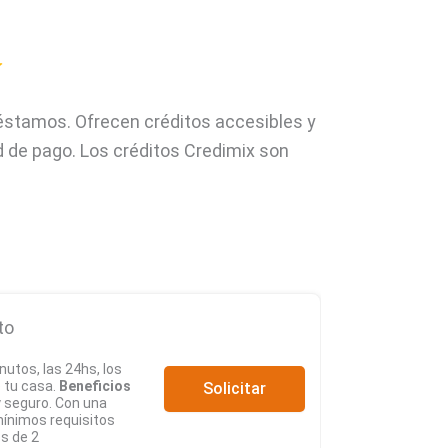
éstamos. Ofrecen créditos accesibles y
d de pago. Los créditos Credimix son
to
nutos, las 24hs, los
e tu casa.
Beneficios
Solicitar
y seguro. Con una
 mínimos requisitos
s de 2