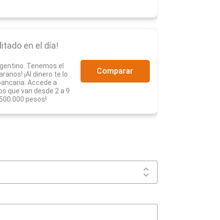
itado en el día!
rgentino. Tenemos el
Comparar
anos! ¡Al dinero te lo
ancaria. Accede a
s que van desde 2 a 9
.500.000 pesos!