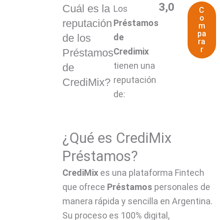
3,0
Cuál es la
Los
C
o
reputación
Préstamos
m
pa
de los
de
ra
r
Credimix
Préstamos
tienen una
de
reputación
CrediMix?
de:
¿Qué es CrediMix
Préstamos?
CrediMix
es una plataforma Fintech
que ofrece
Préstamos
personales de
manera rápida y sencilla en Argentina.
Su proceso es 100% digital,