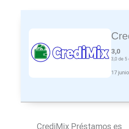
Cre
3,0
3,0 de 5 
17 juni
CrediMix Préstamos es