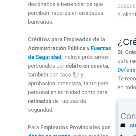
destinados a beneficiarios que
descuen
perciben haberes en entidades
al clie
bancarias.
Créditos para Empleados de la
¿Cré
Administración Pública y
Fuerzas
Sí, Cré
de Seguridad
, incluye préstamos
está
re
personales por
débito en cuenta
,
Defens
también con tasa fija y
Te reco
aprobación inmediata, tanto para
en tod
personal en actividad como para
retirados
de fuerzas de
seguridad.
Con
cu
Para
Empleados Provinciales por