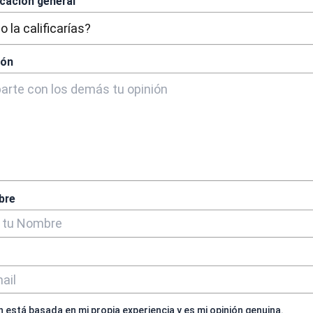
icación general
ión
bre
n está basada en mi propia experiencia y es mi opinión genuina.