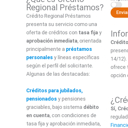
Regional Préstamos?
Envia
Crédito Regional Préstamos
presenta su servicio como una
Info
oferta de créditos con
tasa fija
y
aprobación inmediata
, orientada
Crédito
principalmente a
préstamos
presen
personales
y líneas específicas
14/12).
según el perfil del solicitante.
ofrece 
Algunas de las destacadas:
opción 
Créditos para jubilados,
¿Cré
pensionados
y pensiones
graciables, bajo sistema
débito
Sí, Cré
en cuenta
, con condiciones de
regulad
tasa fija y aprobación inmediata,
Financi