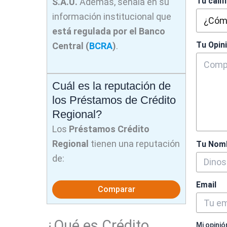
Tu calif
S.A.U.
Además, señala en su
información institucional que
está regulada por el Banco
Tu Opin
Central (
BCRA
)
.
Cuál es la reputación de
los Préstamos de Crédito
Regional?
Los
Préstamos Crédito
Regional
tienen una reputación
Tu Nom
de:
Email
Comparar
¿Qué es Crédito
Mi opinió