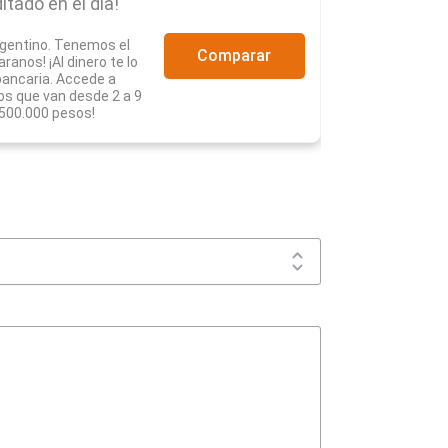
itado en el día!
rgentino. Tenemos el
Comparar
anos! ¡Al dinero te lo
ancaria. Accede a
s que van desde 2 a 9
.500.000 pesos!