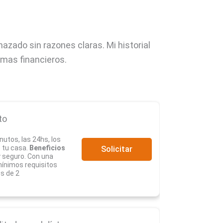
hazado sin razones claras. Mi historial
emas financieros.
to
nutos, las 24hs, los
e tu casa.
Beneficios
Solicitar
y seguro. Con una
 mínimos requisitos
s de 2