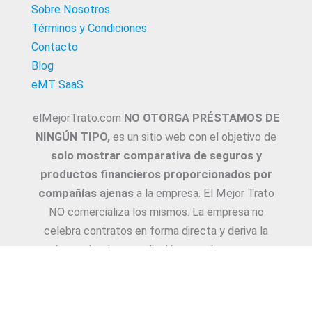
Sobre Nosotros
Términos y Condiciones
Contacto
Blog
eMT SaaS
elMejorTrato.com
NO OTORGA PRÉSTAMOS DE
NINGÚN TIPO,
es un sitio web con el objetivo de
solo mostrar comparativa de seguros y
productos financieros proporcionados por
compañías ajenas
a la empresa. El Mejor Trato
NO comercializa los mismos. La empresa no
celebra contratos en forma directa y deriva la
Asesoría e intermediación a productores y
asesores. La información suministrada sobre
ejemplos de cotizaciones, coberturas, exclusiones,
requisitos y/o consejos, son proporcionadas por