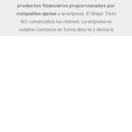
productos financieros proporcionados por
compañías ajenas
a la empresa. El Mejor Trato
NO comercializa los mismos. La empresa no
celebra contratos en forma directa y deriva la
Asesoría e intermediación a productores y
asesores. La información suministrada sobre
ejemplos de cotizaciones, coberturas, exclusiones,
requisitos y/o consejos, son proporcionadas por
las diferentes compañías. Corresponde y
recomendamos adecuarlas a cada caso en
particular y a medida.
Copyright © 2026
El Mejor Trato