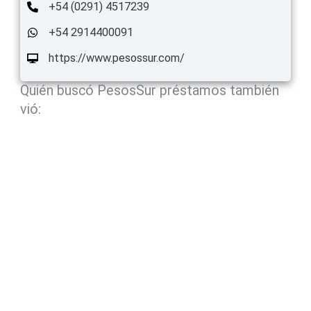
+54 (0291) 4517239
+54 2914400091
https://www.pesossur.com/
Quién buscó PesosSur préstamos también
vió: