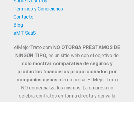
Sobre Nosotros
Términos y Condiciones
Contacto
Blog
eMT SaaS
elMejorTrato.com
NO OTORGA PRÉSTAMOS DE
NINGÚN TIPO,
es un sitio web con el objetivo de
solo mostrar comparativa de seguros y
productos financieros proporcionados por
compañías ajenas
a la empresa. El Mejor Trato
NO comercializa los mismos. La empresa no
celebra contratos en forma directa y deriva la
Asesoría e intermediación a productores y
asesores. La información suministrada sobre
ejemplos de cotizaciones, coberturas, exclusiones,
requisitos y/o consejos, son proporcionadas por