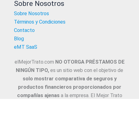
Sobre Nosotros
Sobre Nosotros
Términos y Condiciones
Contacto
Blog
eMT SaaS
elMejorTrato.com
NO OTORGA PRÉSTAMOS DE
NINGÚN TIPO,
es un sitio web con el objetivo de
solo mostrar comparativa de seguros y
productos financieros proporcionados por
compañías ajenas
a la empresa. El Mejor Trato
NO comercializa los mismos. La empresa no
celebra contratos en forma directa y deriva la
Asesoría e intermediación a productores y
asesores. La información suministrada sobre
ejemplos de cotizaciones, coberturas, exclusiones,