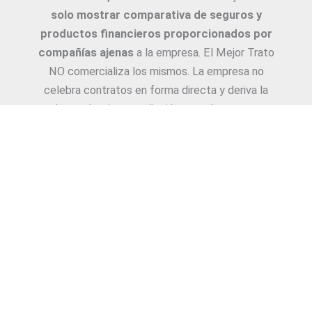
solo mostrar comparativa de seguros y
productos financieros proporcionados por
compañías ajenas
a la empresa. El Mejor Trato
NO comercializa los mismos. La empresa no
celebra contratos en forma directa y deriva la
Asesoría e intermediación a productores y
asesores. La información suministrada sobre
ejemplos de cotizaciones, coberturas, exclusiones,
requisitos y/o consejos, son proporcionadas por
las diferentes compañías. Corresponde y
recomendamos adecuarlas a cada caso en
particular y a medida.
Copyright © 2026
El Mejor Trato