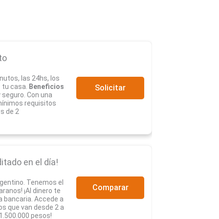
to
nutos, las 24hs, los
e tu casa.
Beneficios
Solicitar
y seguro. Con una
mínimos requisitos
s de 2
itado en el día!
rgentino. Tenemos el
Comparar
anos! ¡Al dinero te
a bancaria. Accede a
os que van desde 2 a
1.500.000 pesos!