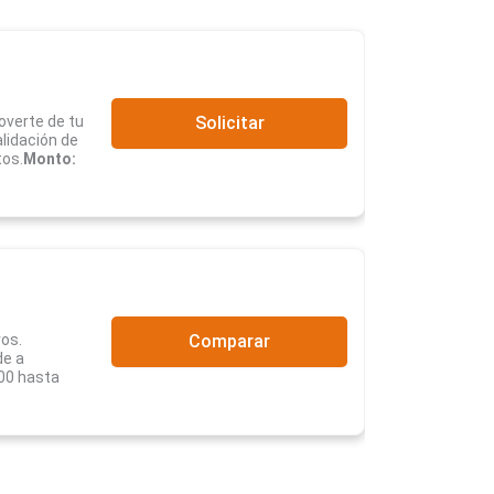
moverte de tu
Solicitar
lidación de
tos.
Monto:
os.
Comparar
de a
00 hasta