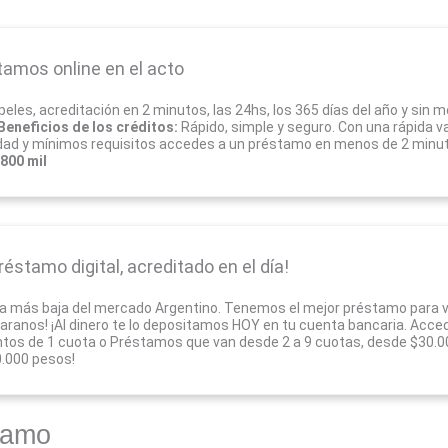
tamos online en el acto
peles, acreditación en 2 minutos, las 24hs, los 365 días del año y sin 
Beneficios de los créditos:
Rápido, simple y seguro. Con una rápida va
dad y mínimos requisitos accedes a un préstamo en menos de 2 minu
800 mil
réstamo digital, acreditado en el día!
a más baja del mercado Argentino. Tenemos el mejor préstamo para v
ranos! ¡Al dinero te lo depositamos HOY en tu cuenta bancaria. Acce
tos de 1 cuota o Préstamos que van desde 2 a 9 cuotas, desde $30.0
.000 pesos!
lamo