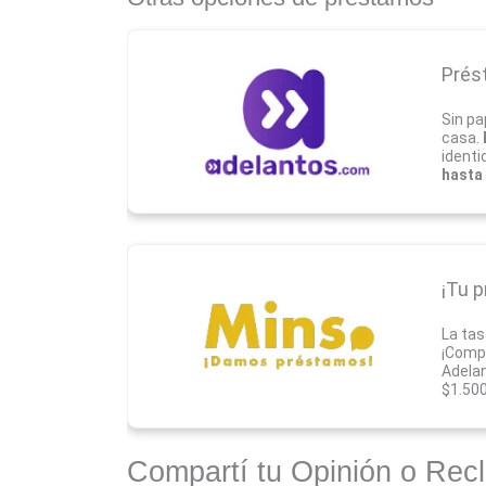
Prés
Sin pa
casa.
identi
hasta 
¡Tu p
La tas
¡Compa
Adelan
$1.500
Compartí tu Opinión o Rec