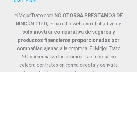
eMT SaaS
elMejorTrato.com
NO OTORGA PRÉSTAMOS DE
NINGÚN TIPO,
es un sitio web con el objetivo de
solo mostrar comparativa de seguros y
productos financieros proporcionados por
compañías ajenas
a la empresa. El Mejor Trato
NO comercializa los mismos. La empresa no
celebra contratos en forma directa y deriva la
Asesoría e intermediación a productores y
asesores. La información suministrada sobre
ejemplos de cotizaciones, coberturas, exclusiones,
requisitos y/o consejos, son proporcionadas por
las diferentes compañías. Corresponde y
recomendamos adecuarlas a cada caso en
particular y a medida.