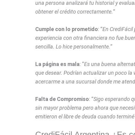
una persona analizará tu historial y evalu
obtener el crédito correctamente.
“
Cumple con lo prometido
: “
En CrediFácil
experiencia con otra financiera no fue buen
sencilla. Lo hice personalmente.
“
La página es mala
: “
Es una buena alternati
que desear. Podrían actualizar un poco la w
acercarme a una sucursal donde me atendi
Falta de Compromiso
: “
Sigo esperando qu
sin mayor problema pero ahora que necesi
emitieron el libre de deuda cuando termin
CrediFácil Argentina ¿Es c