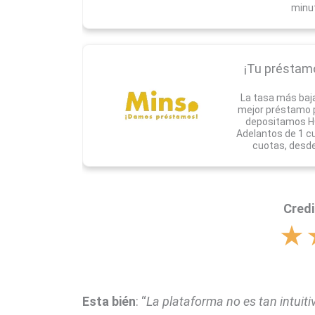
minu
¡Tu préstamo 
La tasa más baj
mejor préstamo pa
depositamos HO
Adelantos de 1 c
cuotas, desde
Credi
★
Esta bién
: “
La plataforma no es tan intuit