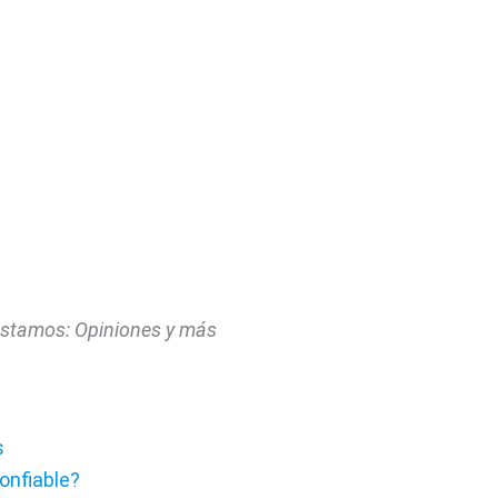
éstamos: Opiniones y más
s
onfiable?