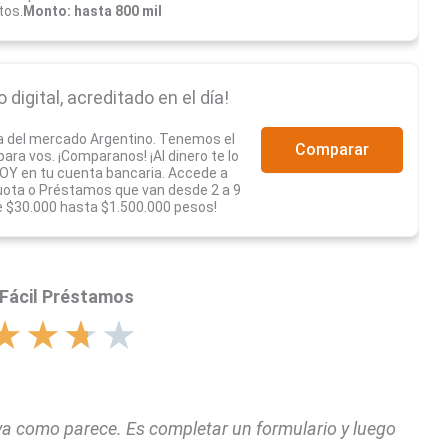
tos.
Monto: hasta 800 mil
digital, acreditado en el día!
a del mercado Argentino. Tenemos el
Comparar
ra vos. ¡Comparanos! ¡Al dinero te lo
Y en tu cuenta bancaria. Accede a
uota o Préstamos que van desde 2 a 9
 $30.000 hasta $1.500.000 pesos!
Fácil Préstamos
★
★
★
★
iva como parece. Es completar un formulario y luego