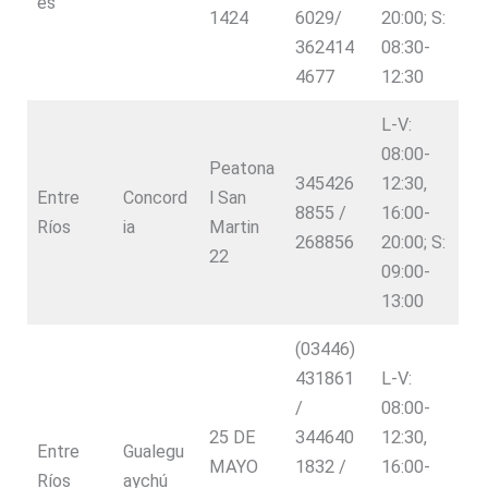
es
1424
6029/
20:00; S:
362414
08:30-
4677
12:30
L-V:
08:00-
Peatona
345426
12:30,
Entre
Concord
l San
8855 /
16:00-
Ríos
ia
Martin
268856
20:00; S:
22
09:00-
13:00
(03446)
431861
L-V:
/
08:00-
25 DE
344640
12:30,
Entre
Gualegu
MAYO
1832 /
16:00-
Ríos
aychú