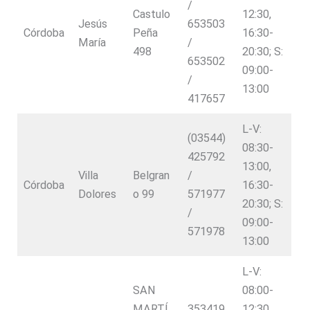
/
Castulo
12:30,
Jesús
653503
Córdoba
Peña
16:30-
María
/
498
20:30; S:
653502
09:00-
/
13:00
417657
L-V:
(03544)
08:30-
425792
13:00,
Villa
Belgran
/
Córdoba
16:30-
Dolores
o 99
571977
20:30; S:
/
09:00-
571978
13:00
L-V:
SAN
08:00-
MARTÍ
353419
12:30,