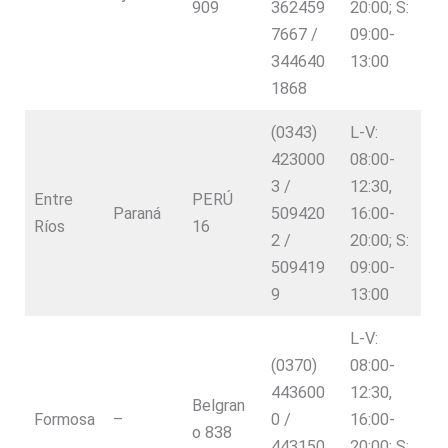
909
362459
20:00; S:
7667 /
09:00-
344640
13:00
1868
(0343)
L-V:
423000
08:00-
3 /
12:30,
Entre
PERÚ
Paraná
509420
16:00-
Ríos
16
2 /
20:00; S:
509419
09:00-
9
13:00
L-V:
(0370)
08:00-
443600
12:30,
Belgran
Formosa
–
0 /
16:00-
o 838
443150
20:00; S: