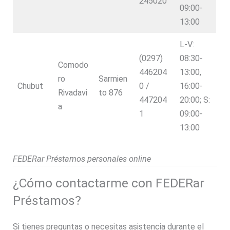
245020
09:00-
13:00
L-V:
(0297)
08:30-
Comodo
446204
13:00,
ro
Sarmien
Chubut
0 /
16:00-
Rivadavi
to 876
447204
20:00; S:
a
1
09:00-
13:00
FEDERar Préstamos personales online
¿Cómo contactarme con FEDERar
Préstamos?
Si tienes preguntas o necesitas asistencia durante el