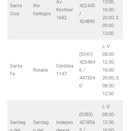
Av.
13:00,
Santa
Río
422445
Kirchner
16:00-
Cruz
Gallegos
/
1682
20:00; S:
424890
09:00-
13:00
L-V:
(0341)
08:00-
425484
12:30,
Santa
Córdoba
Rosario
6 /
16:00-
Fe
1147
447304
20:00; S:
0
08:30-
12:30
L-V:
(0385)
08:00-
Santiag
Santiag
Indepen
421856
12:30,
o del
o del
dencia
5 /
16:00-