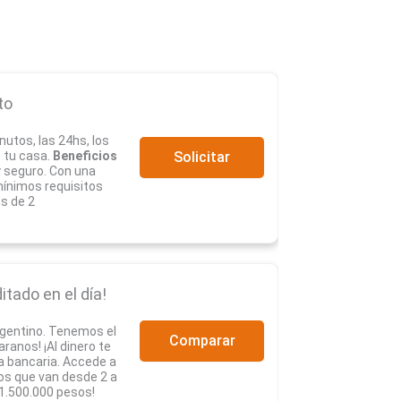
to
nutos, las 24hs, los
e tu casa.
Beneficios
Solicitar
y seguro. Con una
mínimos requisitos
s de 2
itado en el día!
rgentino. Tenemos el
Comparar
anos! ¡Al dinero te
a bancaria. Accede a
os que van desde 2 a
1.500.000 pesos!