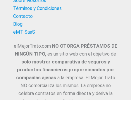
Sobre Nosotros
Términos y Condiciones
Contacto
Blog
eMT SaaS
elMejorTrato.com
NO OTORGA PRÉSTAMOS DE
NINGÚN TIPO,
es un sitio web con el objetivo de
solo mostrar comparativa de seguros y
productos financieros proporcionados por
compañías ajenas
a la empresa. El Mejor Trato
NO comercializa los mismos. La empresa no
celebra contratos en forma directa y deriva la
Asesoría e intermediación a productores y
asesores. La información suministrada sobre
ejemplos de cotizaciones, coberturas, exclusiones,
requisitos y/o consejos, son proporcionadas por