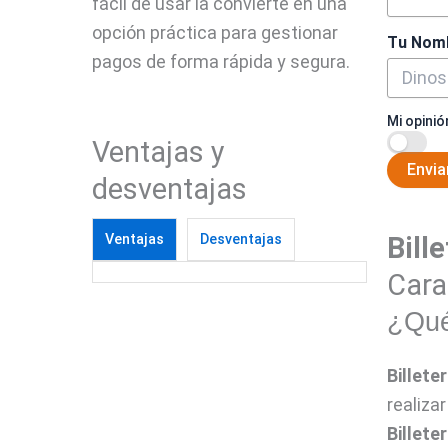
fácil de usar la convierte en una
opción práctica para gestionar
Tu Nom
pagos de forma rápida y segura.
Mi opinió
Ventajas y
Envia
desventajas
Ventajas
Desventajas
Bille
Cara
¿Qué 
Billeter
realiza
Billeter