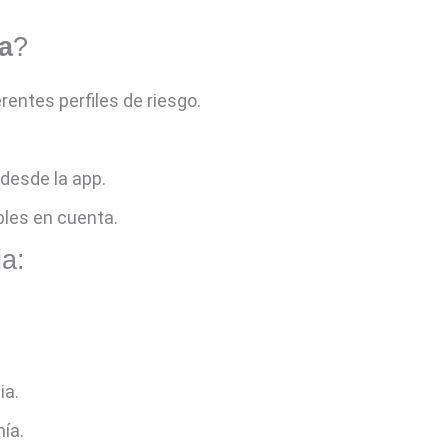
ia
?
erentes perfiles de riesgo.
desde la app.
bles en cuenta.
ia:
ia.
nía.