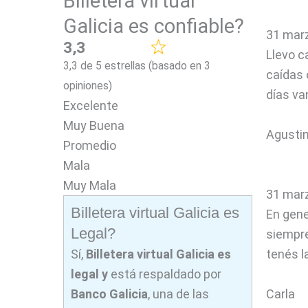
Billetera virtual
Galicia es confiable?
31 marz
3,3
Llevo c
3,3 de 5 estrellas (basado en 3
caídas 
opiniones)
días va
Excelente
Muy Buena
Agusti
Promedio
Mala
Muy Mala
31 marz
Billetera virtual Galicia es
En gene
Legal?
siempre
Sí,
Billetera virtual Galicia
es
tenés l
legal
y
está respaldado por
Banco Galicia
, una de las
Carla