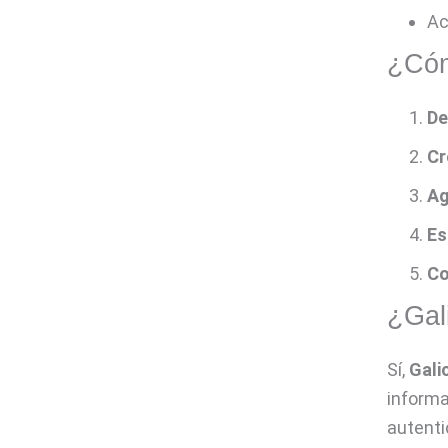
Ac
¿Cómo
De
Cr
Ag
Es
Co
¿Gal
Sí,
Gali
informa
autenti