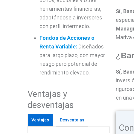
bonos, acciones y otras
herramientas financieras,
Sí,
Ban
adaptándose a inversores
especia
con perfil intermedio.
Manag
Mariva 
Fondos de Acciones o
Renta Variable:
Diseñados
¿
Ba
para largo plazo, con mayor
riesgo pero potencial de
Sí,
Ban
rendimiento elevado.
inversi
riguros
Ventajas y
en una 
desventajas
Ventajas
Desventajas
Con