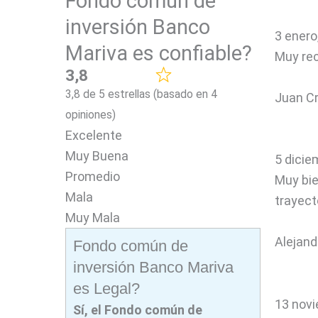
Fondo común de
inversión Banco
3 enero
Mariva es confiable?
Muy rec
3,8
3,8 de 5 estrellas (basado en 4
Juan C
opiniones)
Excelente
Muy Buena
5 dicie
Promedio
Muy bie
Mala
trayect
Muy Mala
Alejand
Fondo común de
inversión Banco Mariva
es Legal?
13 novi
Sí, el
Fondo común de