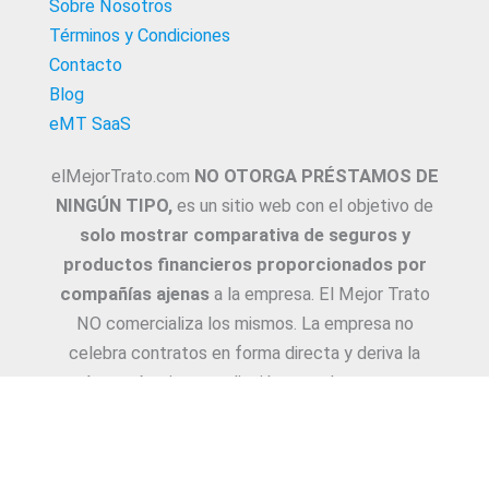
Sobre Nosotros
Términos y Condiciones
Contacto
Blog
eMT SaaS
elMejorTrato.com
NO OTORGA PRÉSTAMOS DE
NINGÚN TIPO,
es un sitio web con el objetivo de
solo mostrar comparativa de seguros y
productos financieros proporcionados por
compañías ajenas
a la empresa. El Mejor Trato
NO comercializa los mismos. La empresa no
celebra contratos en forma directa y deriva la
Asesoría e intermediación a productores y
asesores. La información suministrada sobre
ejemplos de cotizaciones, coberturas, exclusiones,
requisitos y/o consejos, son proporcionadas por