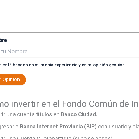
bre
n está basada en mi propia experiencia y es mi opinión genuina.
r Opinión
o invertir en el Fondo Común de I
rir una cuenta títulos en
Banco Ciudad.
gresar a
Banca Internet Provincia (BIP)
con usuario y cl
rir una Cuenta Cuotapartista (si no se posee).