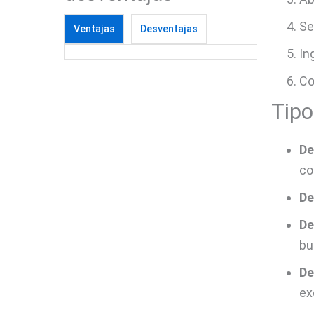
Se
Ventajas
Desventajas
In
Co
Tipo
De
co
De
De
bu
De
ex