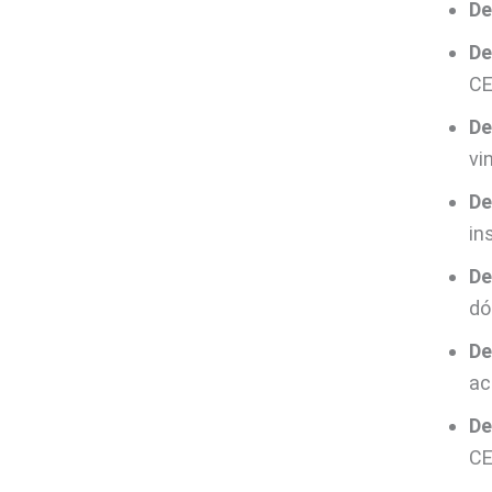
De
De
CE
De
vi
De
in
De
dó
De
ac
De
CE