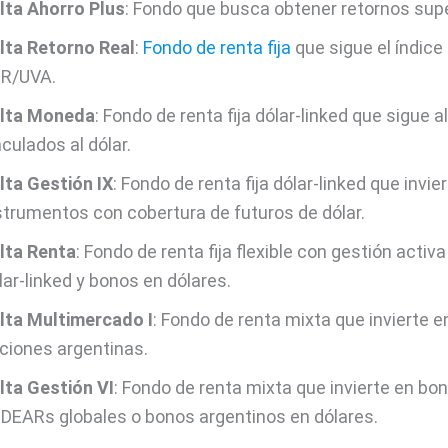
lta Ahorro Plus
: Fondo que busca obtener retornos sup
lta Retorno Real
:
Fondo de renta fija
que sigue el índice
R/UVA.
lta Moneda
: Fondo de renta fija dólar-linked que sigue a
nculados al dólar.
lta Gestión IX
: Fondo de renta fija dólar-linked que invie
strumentos con cobertura de futuros de dólar.
lta Renta
: Fondo de renta fija flexible con gestión acti
lar-linked y bonos en dólares.
lta Multimercado I
: Fondo de renta mixta que invierte e
ciones argentinas.
lta Gestión VI
: Fondo de renta mixta que invierte en bo
DEARs globales o bonos argentinos en dólares.