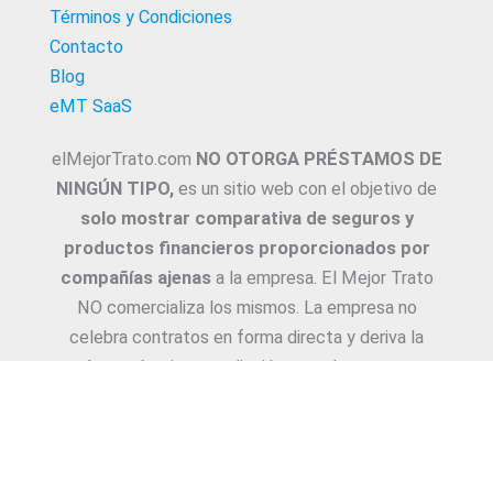
Términos y Condiciones
Contacto
Blog
eMT SaaS
elMejorTrato.com
NO OTORGA PRÉSTAMOS DE
NINGÚN TIPO,
es un sitio web con el objetivo de
solo mostrar comparativa de seguros y
productos financieros proporcionados por
compañías ajenas
a la empresa. El Mejor Trato
NO comercializa los mismos. La empresa no
celebra contratos en forma directa y deriva la
Asesoría e intermediación a productores y
asesores. La información suministrada sobre
ejemplos de cotizaciones, coberturas, exclusiones,
requisitos y/o consejos, son proporcionadas por
las diferentes compañías. Corresponde y