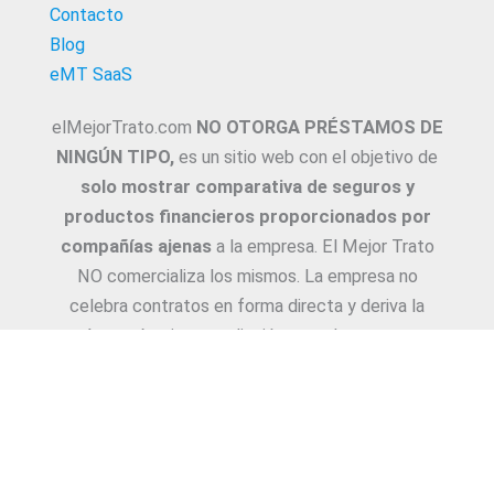
Contacto
Blog
eMT SaaS
elMejorTrato.com
NO OTORGA PRÉSTAMOS DE
NINGÚN TIPO,
es un sitio web con el objetivo de
solo mostrar comparativa de seguros y
productos financieros proporcionados por
compañías ajenas
a la empresa. El Mejor Trato
NO comercializa los mismos. La empresa no
celebra contratos en forma directa y deriva la
Asesoría e intermediación a productores y
asesores. La información suministrada sobre
ejemplos de cotizaciones, coberturas, exclusiones,
requisitos y/o consejos, son proporcionadas por
las diferentes compañías. Corresponde y
recomendamos adecuarlas a cada caso en