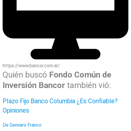
https://www.bancor.com.ar/
Quién buscó
Fondo Común de
Inversión
Bancor
también vió:
Plazo Fijo Banco Columbia ¿Es Confiable?
Opiniones
De Gennaro Franco