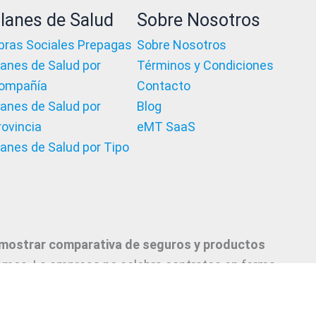
lanes de Salud
Sobre Nosotros
bras Sociales Prepagas
Sobre Nosotros
lanes de Salud por
Términos y Condiciones
ompañía
Contacto
lanes de Salud por
Blog
rovincia
eMT SaaS
lanes de Salud por Tipo
 mostrar comparativa de seguros y productos
ismos. La empresa no celebra contratos en forma
 sobre ejemplos de cotizaciones, coberturas,
nde y recomendamos adecuarlas a cada caso en