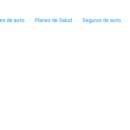
es de auto
Planes de Salud
Seguros de auto
nversiones en Argentina: Guía
|
Inversiones
|
19 febrero, 2026
a diversidad de opciones de inversión permite a los