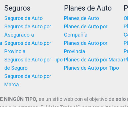
Seguros
Planes de Auto
P
Seguros de Auto
Planes de Auto
O
Seguros de Auto por
Planes de Auto por
P
Aseguradora
Compañía
C
a
Seguros de Auto por
Planes de Auto por
P
Provincia
Provincia
P
Seguros de Auto por Tipo
Planes de Auto por Marca
P
de Seguro
Planes de Auto por Tipo
Seguros de Auto por
Marca
 NINGÚN TIPO,
es un sitio web con el objetivo de
solo
nas
a la empresa. El Mejor Trato NO comercializa los m
ón a productores y asesores. La información suministrada
roporcionadas por las diferentes compañías. Correspo