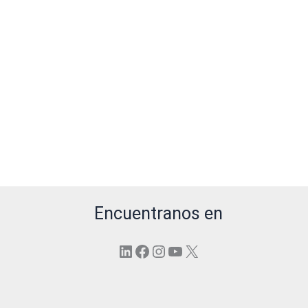
Encuentranos en
LinkedIn
Facebook
Instagram
YouTube
X