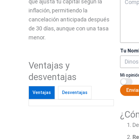
que ajusta tu capital según la
inflación, permitiendo la
cancelación anticipada después
de 30 días, aunque con una tasa
menor.
Tu Nom
Ventajas y
desventajas
Mi opinió
Envia
Ventajas
Desventajas
¿Cóm
De
Re