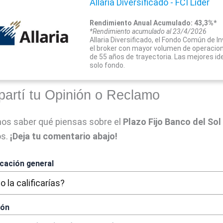
Allaria Diversificado - FCI Líder
Rendimiento Anual Acumulado: 43,3%*
*Rendimiento acumulado al 23/4/2026
Allaria Diversificado, el Fondo Común de I
el broker con mayor volumen de operacio
de 55 años de trayectoria. Las mejores i
solo fondo.
artí tu Opinión o Reclamo
os saber qué piensas sobre el
Plazo Fijo Banco
del Sol
os.
¡Deja tu comentario abajo!
icación general
ión