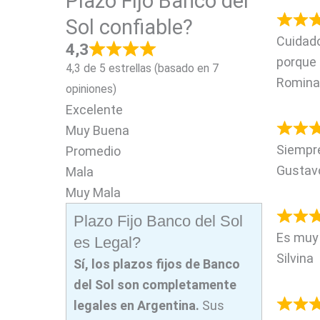
Plazo Fijo Banco del
Sol confiable?
Cuidado
4,3
porque 
4,3 de 5 estrellas (basado en 7
Romina
opiniones)
Excelente
Muy Buena
Siempre
Promedio
Gustav
Mala
Muy Mala
Plazo Fijo Banco del Sol
Es muy 
es Legal?
Silvina
Sí, los plazos fijos de Banco
del Sol son completamente
legales
en Argentina.
Sus