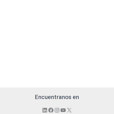
Encuentranos en
LinkedIn
Facebook
Instagram
YouTube
X