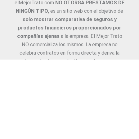
elMejorTrato.com
NO OTORGA PRÉSTAMOS DE
NINGÚN TIPO,
es un sitio web con el objetivo de
solo mostrar comparativa de seguros y
productos financieros proporcionados por
compañías ajenas
a la empresa. El Mejor Trato
NO comercializa los mismos. La empresa no
celebra contratos en forma directa y deriva la
Asesoría e intermediación a productores y
asesores. La información suministrada sobre
ejemplos de cotizaciones, coberturas, exclusiones,
requisitos y/o consejos, son proporcionadas por
las diferentes compañías. Corresponde y
recomendamos adecuarlas a cada caso en
particular y a medida.