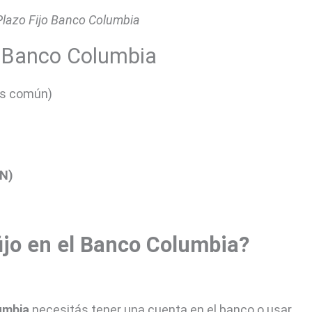
Plazo Fijo Banco Columbia
el Banco Columbia
ás común)
IN)
ijo en el Banco Columbia?
lumbia
necesitás tener una cuenta en el banco o usar