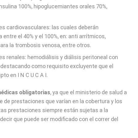
sulina 100%, hipoglucemiantes orales 70%,
s cardiovasculares: las cuales deberán
ntre el 40% y el 100%, en: anti arrítmicos,
ara la trombosis venosa, entre otros.
renales: hemodiálisis y diálisis peritoneal con
% destacando como requisito excluyente que el
pto en I N C U C A I.
édicas obligatorias
, ya que el ministerio de salud a
e de prestaciones que varían en la cobertura y los
estas prestaciones siempre están sujetas a la
 decir que puede ser modificado con el correr del