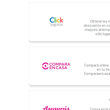
Obtené los m
descuento en cob
mejores alterna
sólo luga
Compará online 
en tu Se
Comparaencasa.
Cotiza en la