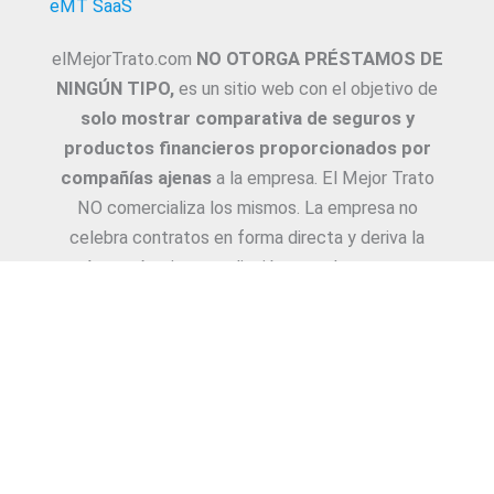
eMT SaaS
elMejorTrato.com
NO OTORGA PRÉSTAMOS DE
NINGÚN TIPO,
es un sitio web con el objetivo de
solo mostrar comparativa de seguros y
productos financieros proporcionados por
compañías ajenas
a la empresa. El Mejor Trato
NO comercializa los mismos. La empresa no
celebra contratos en forma directa y deriva la
Asesoría e intermediación a productores y
asesores. La información suministrada sobre
ejemplos de cotizaciones, coberturas, exclusiones,
requisitos y/o consejos, son proporcionadas por
las diferentes compañías. Corresponde y
recomendamos adecuarlas a cada caso en
particular y a medida.