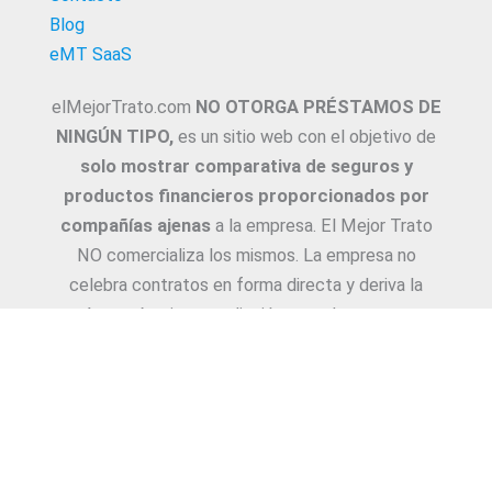
Blog
eMT SaaS
elMejorTrato.com
NO OTORGA PRÉSTAMOS DE
NINGÚN TIPO,
es un sitio web con el objetivo de
solo mostrar comparativa de seguros y
productos financieros proporcionados por
compañías ajenas
a la empresa. El Mejor Trato
NO comercializa los mismos. La empresa no
celebra contratos en forma directa y deriva la
Asesoría e intermediación a productores y
asesores. La información suministrada sobre
ejemplos de cotizaciones, coberturas, exclusiones,
requisitos y/o consejos, son proporcionadas por
las diferentes compañías. Corresponde y
recomendamos adecuarlas a cada caso en