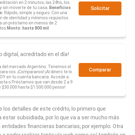
editación en 2 minutos, las 24hs, los
 y sin moverte de tu casa.
Beneficios
Solicitar
s:
Rápido, simple y seguro. Con una
ón de identidad y mínimos requisitos
a un préstamo en menos de 2
tos.
Monto: hasta 800 mil
digital, acreditado en el día!
a del mercado Argentino. Tenemos el
Comparar
ra vos. ¡Comparanos! ¡Al dinero te lo
Y en tu cuenta bancaria. Accede a
uota o Préstamos que van desde 2 a 9
 $30.000 hasta $1.500.000 pesos!
e los detalles de este crédito, lo primero que
a estar subsidiada, por lo que va a ser mucho más
 entidades financieras bancarias, por ejemplo. Otra
 va a poder realizar tanto vía web como así también en