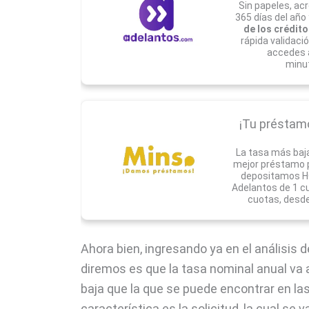
Sin papeles, acr
365 días del año
de los crédito
rápida validaci
accedes 
minu
¡Tu préstamo 
La tasa más baj
mejor préstamo pa
depositamos HO
Adelantos de 1 c
cuotas, desde
Ahora bien, ingresando ya en el análisis d
diremos es que la tasa nominal anual va 
baja que la que se puede encontrar en las
característica es la solicitud, la cual se