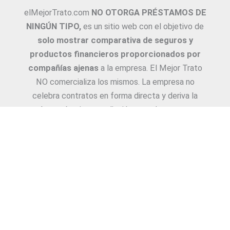
elMejorTrato.com
NO OTORGA PRÉSTAMOS DE
NINGÚN TIPO,
es un sitio web con el objetivo de
solo mostrar comparativa de seguros y
productos financieros proporcionados por
compañías ajenas
a la empresa. El Mejor Trato
NO comercializa los mismos. La empresa no
celebra contratos en forma directa y deriva la
Asesoría e intermediación a productores y
asesores. La información suministrada sobre
ejemplos de cotizaciones, coberturas, exclusiones,
requisitos y/o consejos, son proporcionadas por
las diferentes compañías. Corresponde y
recomendamos adecuarlas a cada caso en
particular y a medida.