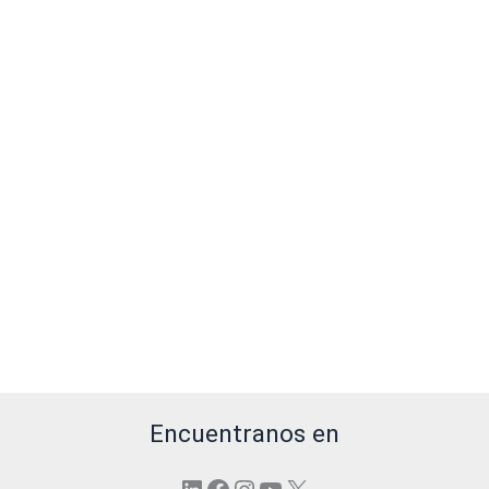
Encuentranos en
LinkedIn
Facebook
Instagram
YouTube
X