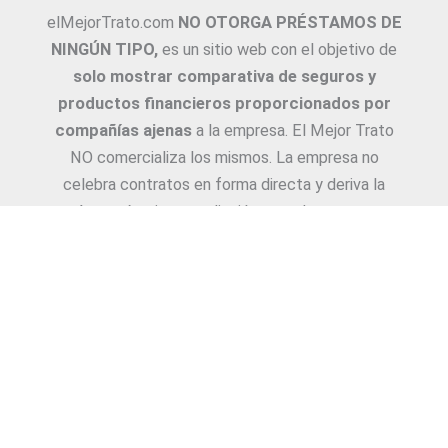
elMejorTrato.com
NO OTORGA PRÉSTAMOS DE
NINGÚN TIPO,
es un sitio web con el objetivo de
solo mostrar comparativa de seguros y
productos financieros proporcionados por
compañías ajenas
a la empresa. El Mejor Trato
NO comercializa los mismos. La empresa no
celebra contratos en forma directa y deriva la
Asesoría e intermediación a productores y
asesores. La información suministrada sobre
ejemplos de cotizaciones, coberturas, exclusiones,
requisitos y/o consejos, son proporcionadas por
las diferentes compañías. Corresponde y
recomendamos adecuarlas a cada caso en
particular y a medida.