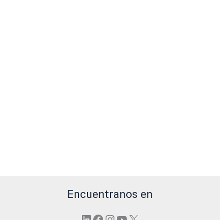
Encuentranos en
LinkedIn
Facebook
Instagram
YouTube
X