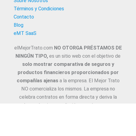
Sobre Nosotros
Términos y Condiciones
Contacto
Blog
eMT SaaS
elMejorTrato.com
NO OTORGA PRÉSTAMOS DE
NINGÚN TIPO,
es un sitio web con el objetivo de
solo mostrar comparativa de seguros y
productos financieros proporcionados por
compañías ajenas
a la empresa. El Mejor Trato
NO comercializa los mismos. La empresa no
celebra contratos en forma directa y deriva la
Asesoría e intermediación a productores y
asesores. La información suministrada sobre
ejemplos de cotizaciones, coberturas, exclusiones,
requisitos y/o consejos, son proporcionadas por