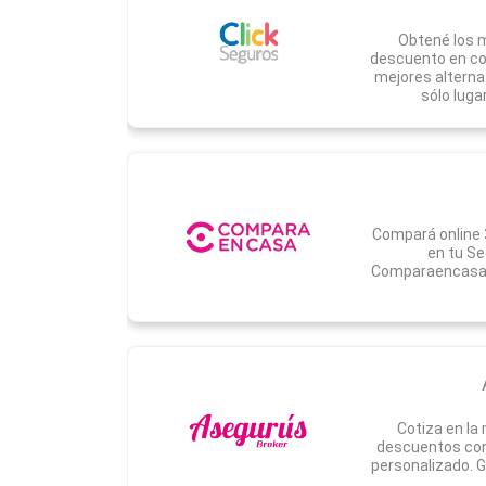
Obtené los m
descuento en cob
mejores alterna
sólo luga
Compará online 
en tu Se
Comparaencasa.
Cotiza en la
descuentos con
personalizado. G