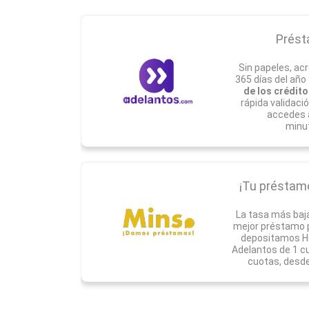
Prést
Sin papeles, acr
365 días del año
de los crédito
rápida validaci
accedes 
minu
¡Tu préstamo 
La tasa más baj
mejor préstamo pa
depositamos HO
Adelantos de 1 c
cuotas, desde