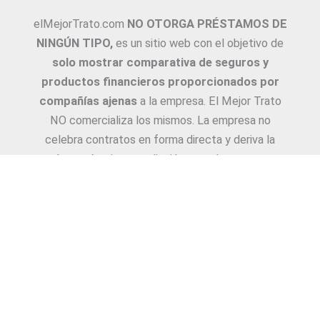
elMejorTrato.com
NO OTORGA PRÉSTAMOS DE
NINGÚN TIPO,
es un sitio web con el objetivo de
solo mostrar comparativa de seguros y
productos financieros proporcionados por
compañías ajenas
a la empresa. El Mejor Trato
NO comercializa los mismos. La empresa no
celebra contratos en forma directa y deriva la
Asesoría e intermediación a productores y
asesores. La información suministrada sobre
ejemplos de cotizaciones, coberturas, exclusiones,
requisitos y/o consejos, son proporcionadas por
las diferentes compañías. Corresponde y
recomendamos adecuarlas a cada caso en
particular y a medida.