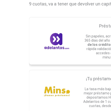
9 cuotas, va a tener que devolver un capit
Prést
Sin papeles, acr
365 días del año
de los crédito
rápida validaci
accedes 
minu
¡Tu préstamo 
La tasa más baj
mejor préstamo pa
depositamos HO
Adelantos de 1 c
cuotas, desde