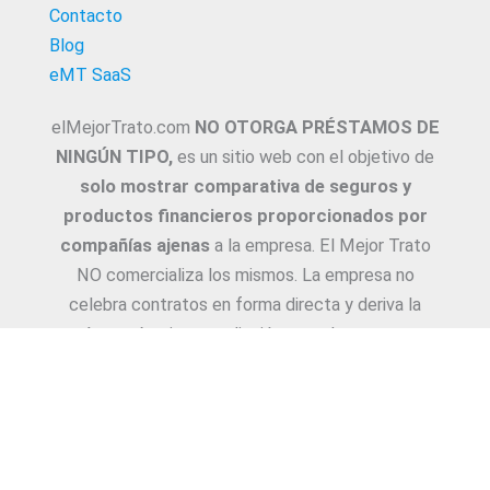
Contacto
Blog
eMT SaaS
elMejorTrato.com
NO OTORGA PRÉSTAMOS DE
NINGÚN TIPO,
es un sitio web con el objetivo de
solo mostrar comparativa de seguros y
productos financieros proporcionados por
compañías ajenas
a la empresa. El Mejor Trato
NO comercializa los mismos. La empresa no
celebra contratos en forma directa y deriva la
Asesoría e intermediación a productores y
asesores. La información suministrada sobre
ejemplos de cotizaciones, coberturas, exclusiones,
requisitos y/o consejos, son proporcionadas por
las diferentes compañías. Corresponde y
recomendamos adecuarlas a cada caso en