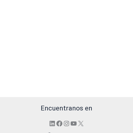
Encuentranos en
LinkedIn
Facebook
Instagram
YouTube
X