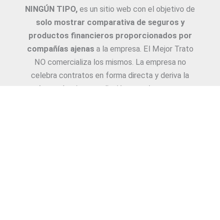
NINGÚN TIPO,
es un sitio web con el objetivo de
solo mostrar comparativa de seguros y
productos financieros proporcionados por
compañías ajenas
a la empresa. El Mejor Trato
NO comercializa los mismos. La empresa no
celebra contratos en forma directa y deriva la
Asesoría e intermediación a productores y
asesores. La información suministrada sobre
ejemplos de cotizaciones, coberturas, exclusiones,
requisitos y/o consejos, son proporcionadas por
las diferentes compañías. Corresponde y
recomendamos adecuarlas a cada caso en
particular y a medida.